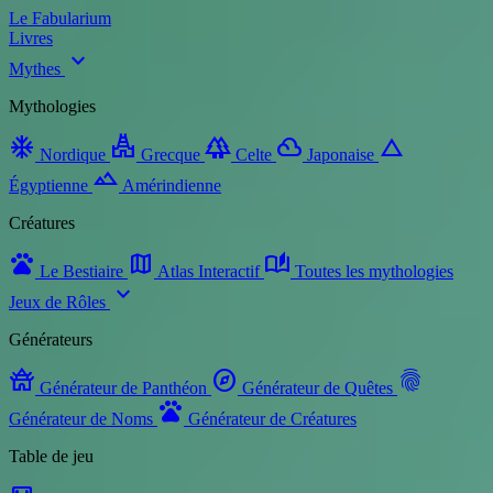
Le Fabularium
Livres
expand_more
Mythes
Mythologies
ac_unit
temple_hindu
forest
filter_drama
change_history
Nordique
Grecque
Celte
Japonaise
landscape
Égyptienne
Amérindienne
Créatures
pets
map
auto_stories
Le Bestiaire
Atlas Interactif
Toutes les mythologies
expand_more
Jeux de Rôles
Générateurs
temple_buddhist
explore
fingerprint
Générateur de Panthéon
Générateur de Quêtes
pets
Générateur de Noms
Générateur de Créatures
Table de jeu