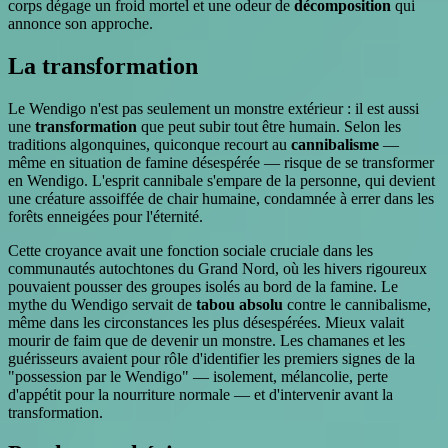
corps dégage un froid mortel et une odeur de
décomposition
qui
annonce son approche.
La transformation
Le Wendigo n'est pas seulement un monstre extérieur : il est aussi
une
transformation
que peut subir tout être humain. Selon les
traditions algonquines, quiconque recourt au
cannibalisme
—
même en situation de famine désespérée — risque de se transformer
en Wendigo. L'esprit cannibale s'empare de la personne, qui devient
une créature assoiffée de chair humaine, condamnée à errer dans les
forêts enneigées pour l'éternité.
Cette croyance avait une fonction sociale cruciale dans les
communautés autochtones du Grand Nord, où les hivers rigoureux
pouvaient pousser des groupes isolés au bord de la famine. Le
mythe du Wendigo servait de
tabou absolu
contre le cannibalisme,
même dans les circonstances les plus désespérées. Mieux valait
mourir de faim que de devenir un monstre. Les chamanes et les
guérisseurs avaient pour rôle d'identifier les premiers signes de la
"possession par le Wendigo" — isolement, mélancolie, perte
d'appétit pour la nourriture normale — et d'intervenir avant la
transformation.