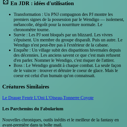
casino
En JDR : idées d'utilisation
Transformation : Un PNJ compagnon des PJ montre les
premiers signes de la possession par le Wendigo — isolement,
mélancolie, dégoût pour la nourriture normale. Le
chronomètre tourne.
Survie : Les PJ sont bloqués par un blizzard. Les vivres
s'épuisent. Un membre du groupe disparaît. Puis un autre. Le
Wendigo n'est peut-être pas à l'extérieur de la cabane.
Enquête : Un village subit des disparitions hivernales depuis
des décennies. Les anciens savent ce que c'est mais refusent
d'en parler. Nommer le Wendigo, c'est risquer de l'attirer.
Boss : Le Wendigo grandit à chaque combat. La seule façon
de le vaincre : trouver et détruire le coeur de glace. Mais le
coeur est celui d'un humain qu'on connaissait.
Créatures Similaires
Le Draugr
Fenrir
L'Oni
L'Oiseau-Tonnerre
Coyote
Les Parchemins du Fabularium
Nouvelles chroniques, outils inédits et le meilleur de la fantasy en
avant-première dans ta boîte mail.