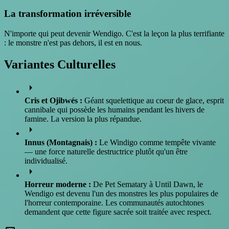
La transformation irréversible
N'importe qui peut devenir Wendigo. C'est la leçon la plus terrifiante
: le monstre n'est pas dehors, il est en nous.
Variantes Culturelles
arrow_right
Cris et Ojibwés :
Géant squelettique au coeur de glace, esprit
cannibale qui possède les humains pendant les hivers de
famine. La version la plus répandue.
arrow_right
Innus (Montagnais) :
Le Windigo comme tempête vivante
— une force naturelle destructrice plutôt qu'un être
individualisé.
arrow_right
Horreur moderne :
De Pet Sematary à Until Dawn, le
Wendigo est devenu l'un des monstres les plus populaires de
l'horreur contemporaine. Les communautés autochtones
demandent que cette figure sacrée soit traitée avec respect.