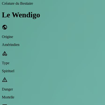
Créature du Bestiaire
Le Wendigo
public
Origine
Amérindien
category
Type
Spirituel
warning
Danger
Mortelle