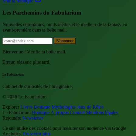
Voir la boutique
Les Parchemins du Fabularium
Nouvelles chroniques, outils inédits et le meilleur de la fantasy en
avant-première dans ta boîte mail.
S'abonner
Bienvenue ! Vérifie ta boîte mail.
Erreur, réessaie plus tard.
Le Fabularium
Cabinet de curiosités de l'Imaginaire.
© 2026 Le Fabularium
Explorer
Livres
Bestiaire
Mythologies
Jeux de Rôles
Le Fabularium
Boutique
À propos
Contact
Mentions légales
Rejoindre
Newsletter
Ce site utilise des cookies pour mesurer son audience via Google
Analytics.
En savoir plus