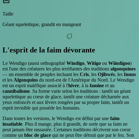
straighten
Taille
Géant squelettique, grandit en mangeant
eco
L'esprit de la faim dévorante
Le Wendigo (aussi orthographié
Windigo
,
Witigo
ou
Wiindigoo
)
est l'une des créatures les plus terrifiantes des traditions
algonquines
— un ensemble de peuples incluant les
Cris
, les
Ojibwés
, les
Innus
et les
Algonquins
du nord-est de l'Amérique du Nord. Le Wendigo
est un esprit maléfique associé à l'
hiver
, à la
famine
et au
cannibalisme
. Sa forme varie selon les traditions : tantôt un géant
squelettique au coeur de glace, tantôt une créature décharnée aux
yeux enfoncés et aux lèvres rongées par sa propre faim, tantôt un
esprit invisible qui possède les humains.
Dans toutes les versions, le Wendigo est défini par une
faim
insatiable
. Plus il mange, plus il grandit, de sorte que sa faim ne
peut jamais être rassasiée. Certaines traditions décrivent son coeur
comme un
bloc de glace
qui ne peut être détruit que par le feu. Son