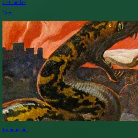
La Chimère
Grec
Jormungandr