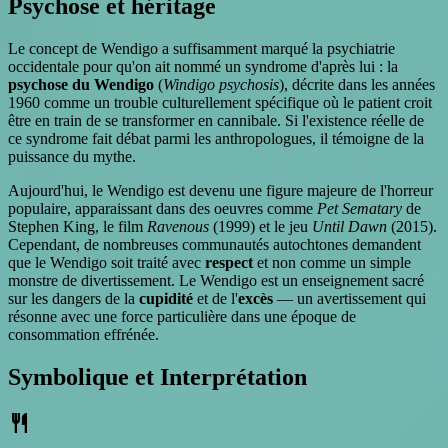
Psychose et héritage
Le concept de Wendigo a suffisamment marqué la psychiatrie
occidentale pour qu'on ait nommé un syndrome d'après lui : la
psychose du Wendigo
(
Windigo psychosis
), décrite dans les années
1960 comme un trouble culturellement spécifique où le patient croit
être en train de se transformer en cannibale. Si l'existence réelle de
ce syndrome fait débat parmi les anthropologues, il témoigne de la
puissance du mythe.
Aujourd'hui, le Wendigo est devenu une figure majeure de l'horreur
populaire, apparaissant dans des oeuvres comme
Pet Sematary
de
Stephen King, le film
Ravenous
(1999) et le jeu
Until Dawn
(2015).
Cependant, de nombreuses communautés autochtones demandent
que le Wendigo soit traité avec
respect
et non comme un simple
monstre de divertissement. Le Wendigo est un enseignement sacré
sur les dangers de la
cupidité
et de l'
excès
— un avertissement qui
résonne avec une force particulière dans une époque de
consommation effrénée.
Symbolique et Interprétation
restaurant