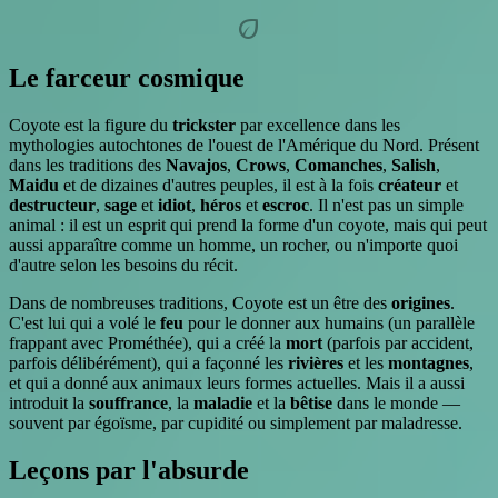
eco
Le farceur cosmique
Coyote est la figure du
trickster
par excellence dans les
mythologies autochtones de l'ouest de l'Amérique du Nord. Présent
dans les traditions des
Navajos
,
Crows
,
Comanches
,
Salish
,
Maidu
et de dizaines d'autres peuples, il est à la fois
créateur
et
destructeur
,
sage
et
idiot
,
héros
et
escroc
. Il n'est pas un simple
animal : il est un esprit qui prend la forme d'un coyote, mais qui peut
aussi apparaître comme un homme, un rocher, ou n'importe quoi
d'autre selon les besoins du récit.
Dans de nombreuses traditions, Coyote est un être des
origines
.
C'est lui qui a volé le
feu
pour le donner aux humains (un parallèle
frappant avec Prométhée), qui a créé la
mort
(parfois par accident,
parfois délibérément), qui a façonné les
rivières
et les
montagnes
,
et qui a donné aux animaux leurs formes actuelles. Mais il a aussi
introduit la
souffrance
, la
maladie
et la
bêtise
dans le monde —
souvent par égoïsme, par cupidité ou simplement par maladresse.
Leçons par l'absurde