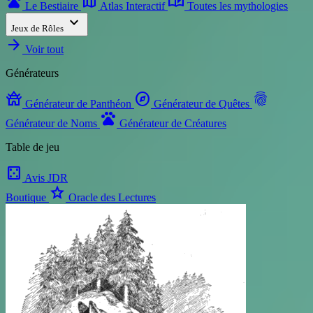
pets
map
auto_stories
Le Bestiaire
Atlas Interactif
Toutes les mythologies
expand_more
Jeux de Rôles
arrow_forward
Voir tout
Générateurs
temple_buddhist
explore
fingerprint
Générateur de Panthéon
Générateur de Quêtes
pets
Générateur de Noms
Générateur de Créatures
Table de jeu
casino
Avis JDR
star
Boutique
Oracle des Lectures