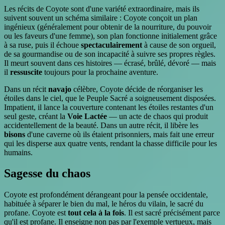
Les récits de Coyote sont d'une variété extraordinaire, mais ils
suivent souvent un schéma similaire : Coyote conçoit un plan
ingénieux (généralement pour obtenir de la nourriture, du pouvoir
ou les faveurs d'une femme), son plan fonctionne initialement grâce
à sa ruse, puis il échoue
spectaculairement
à cause de son orgueil,
de sa gourmandise ou de son incapacité à suivre ses propres règles.
Il meurt souvent dans ces histoires — écrasé, brûlé, dévoré — mais
il
ressuscite
toujours pour la prochaine aventure.
Dans un récit
navajo
célèbre, Coyote décide de réorganiser les
étoiles dans le ciel, que le Peuple Sacré a soigneusement disposées.
Impatient, il lance la couverture contenant les étoiles restantes d'un
seul geste, créant la
Voie Lactée
— un acte de chaos qui produit
accidentellement de la beauté. Dans un autre récit, il libère les
bisons
d'une caverne où ils étaient prisonniers, mais fait une erreur
qui les disperse aux quatre vents, rendant la chasse difficile pour les
humains.
Sagesse du chaos
Coyote est profondément dérangeant pour la pensée occidentale,
habituée à séparer le bien du mal, le héros du vilain, le sacré du
profane. Coyote est
tout cela à la fois
. Il est sacré précisément parce
qu'il est profane. Il enseigne non pas par l'exemple vertueux, mais