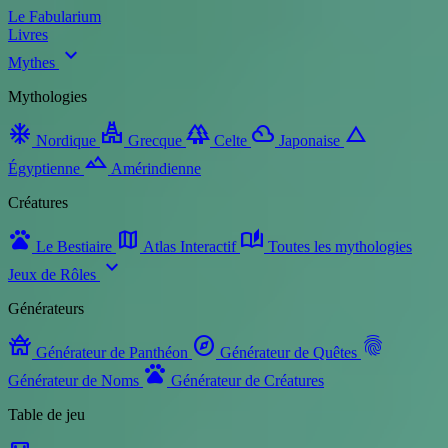
Le Fabularium
Livres
expand_more
Mythes
Mythologies
ac_unit
temple_hindu
forest
filter_drama
change_history
Nordique
Grecque
Celte
Japonaise
landscape
Égyptienne
Amérindienne
Créatures
pets
map
auto_stories
Le Bestiaire
Atlas Interactif
Toutes les mythologies
expand_more
Jeux de Rôles
Générateurs
temple_buddhist
explore
fingerprint
Générateur de Panthéon
Générateur de Quêtes
pets
Générateur de Noms
Générateur de Créatures
Table de jeu