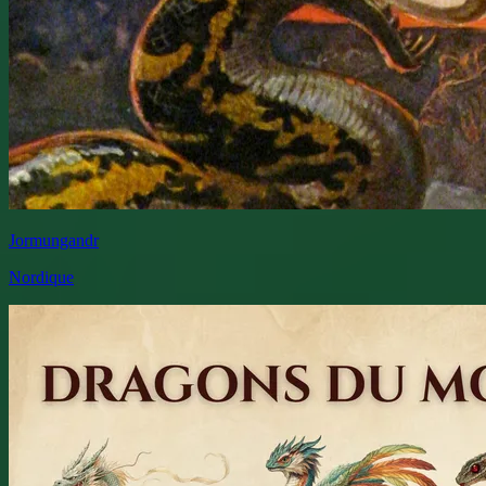
Jormungandr
Nordique