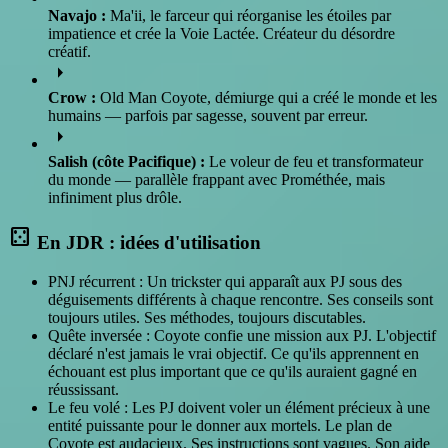
Navajo :
Ma'ii, le farceur qui réorganise les étoiles par
impatience et crée la Voie Lactée. Créateur du désordre
créatif.
arrow_right
Crow :
Old Man Coyote, démiurge qui a créé le monde et les
humains — parfois par sagesse, souvent par erreur.
arrow_right
Salish (côte Pacifique) :
Le voleur de feu et transformateur
du monde — parallèle frappant avec Prométhée, mais
infiniment plus drôle.
casino
En JDR : idées d'utilisation
PNJ récurrent : Un trickster qui apparaît aux PJ sous des
déguisements différents à chaque rencontre. Ses conseils sont
toujours utiles. Ses méthodes, toujours discutables.
Quête inversée : Coyote confie une mission aux PJ. L'objectif
déclaré n'est jamais le vrai objectif. Ce qu'ils apprennent en
échouant est plus important que ce qu'ils auraient gagné en
réussissant.
Le feu volé : Les PJ doivent voler un élément précieux à une
entité puissante pour le donner aux mortels. Le plan de
Coyote est audacieux. Ses instructions sont vagues. Son aide