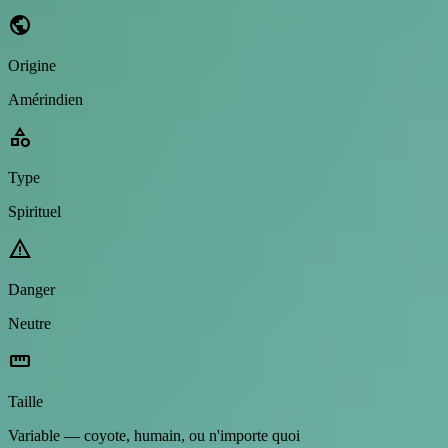
public
Origine
Amérindien
category
Type
Spirituel
warning
Danger
Neutre
straighten
Taille
Variable — coyote, humain, ou n'importe quoi