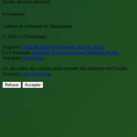
Erreur, réessaie plus tard.
Le Fabularium
Cabinet de curiosités de l'Imaginaire.
© 2026 Le Fabularium
Explorer
Livres
Bestiaire
Mythologies
Jeux de Rôles
Le Fabularium
Boutique
À propos
Contact
Mentions légales
Rejoindre
Newsletter
Ce site utilise des cookies pour mesurer son audience via Google
Analytics.
En savoir plus
Refuser
Accepter