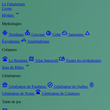
Le Fabularium
Livres
expand_more
Mythes
Mythologies
ac_unit
temple_hindu
forest
filter_drama
change_history
Nordique
Grecque
Celte
Japonaise
landscape
Égyptienne
Amérindienne
Créatures
pets
map
auto_stories
Le Bestiaire
Atlas Interactif
Toutes les mythologies
expand_more
Jeux de Rôles
Générateurs
temple_buddhist
explore
fingerprint
Générateur de Panthéon
Générateur de Quêtes
pets
Générateur de Noms
Générateur de Créatures
Table de jeu