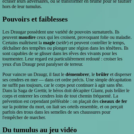
écraser leurs adversaires, ou se transformer en brume pour se faufiler
hors de leur tumulus.
Pouvoirs et faiblesses
Les Draugar possèdent une variété de pouvoirs surnaturels. Ils
peuvent
maudire
ceux qui les croisent, provoquant folie ou maladie.
Certains maîtrisent la
magie
(
seiðr
) et peuvent contrôler le temps,
déchaîner des tempêtes ou plonger une région dans les ténèbres. Ils
sont capables de se glisser dans les rêves des vivants pour les
tourmenter. Leur regard est particulièrement redouté : croiser les
yeux d'un Draugr peut paralyser de terreur.
Pour vaincre un Draugr, il faut le
démembrer
, le
brûler
et disperser
ses cendres en mer — dans cet ordre précis. Une simple décapitation
ne suffit pas toujours, car le corps peut continuer à agir sans tête.
Dans la Saga de Grettir, le héros doit décapiter Glamr, puis brûler le
corps et enterrer les cendres loin de tout chemin fréquenté. La
prévention est cependant préférable : on plaçait des
ciseaux de fer
sur la poitrine du mort, on liait ses orteils ensemble, et on perçait
parfois des trous dans les semelles de ses chaussures pour
l'empêcher de marcher.
Du tumulus au jeu vidéo