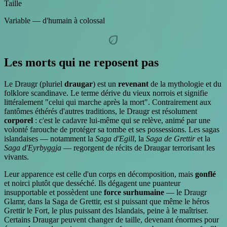
Taille
Variable — d'humain à colossal
eco
Les morts qui ne reposent pas
Le Draugr (pluriel
draugar
) est un
revenant
de la mythologie et du
folklore scandinave. Le terme dérive du vieux norrois et signifie
littéralement "celui qui marche après la mort". Contrairement aux
fantômes éthérés d'autres traditions, le Draugr est résolument
corporel
: c'est le cadavre lui-même qui se relève, animé par une
volonté farouche de protéger sa tombe et ses possessions. Les sagas
islandaises — notamment la
Saga d'Egill
, la
Saga de Grettir
et la
Saga d'Eyrbyggja
— regorgent de récits de Draugar terrorisant les
vivants.
Leur apparence est celle d'un corps en décomposition, mais
gonflé
et noirci plutôt que desséché. Ils dégagent une puanteur
insupportable et possèdent une
force surhumaine
— le Draugr
Glamr, dans la Saga de Grettir, est si puissant que même le héros
Grettir le Fort, le plus puissant des Islandais, peine à le maîtriser.
Certains Draugar peuvent changer de taille, devenant énormes pour