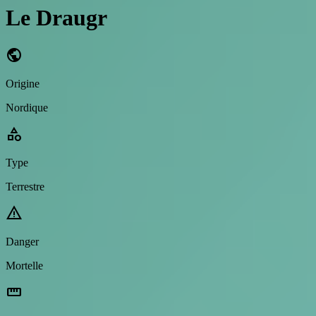
Le Draugr
public
Origine
Nordique
category
Type
Terrestre
warning
Danger
Mortelle
straighten