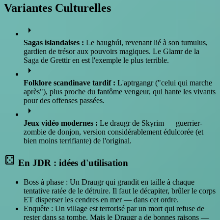
Variantes Culturelles
arrow_right
Sagas islandaises :
Le haugbúi, revenant lié à son tumulus,
gardien de trésor aux pouvoirs magiques. Le Glamr de la
Saga de Grettir en est l'exemple le plus terrible.
arrow_right
Folklore scandinave tardif :
L'aptrgangr ("celui qui marche
après"), plus proche du fantôme vengeur, qui hante les vivants
pour des offenses passées.
arrow_right
Jeux vidéo modernes :
Le draugr de Skyrim — guerrier-
zombie de donjon, version considérablement édulcorée (et
bien moins terrifiante) de l'original.
casino
En JDR : idées d'utilisation
Boss à phase : Un Draugr qui grandit en taille à chaque
tentative ratée de le détruire. Il faut le décapiter, brûler le corps
ET disperser les cendres en mer — dans cet ordre.
Enquête : Un village est terrorisé par un mort qui refuse de
rester dans sa tombe. Mais le Draugr a de bonnes raisons —