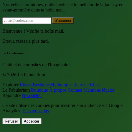
Nouvelles chroniques, outils inédits et le meilleur de la fantasy en
avant-première dans ta boîte mail.
S'abonner
Bienvenue ! Vérifie ta boîte mail.
Erreur, réessaie plus tard.
Le Fabularium
Cabinet de curiosités de l'Imaginaire.
© 2026 Le Fabularium
Explorer
Livres
Bestiaire
Mythologies
Jeux de Rôles
Le Fabularium
Boutique
À propos
Contact
Mentions légales
Rejoindre
Newsletter
Ce site utilise des cookies pour mesurer son audience via Google
Analytics.
En savoir plus
Refuser
Accepter