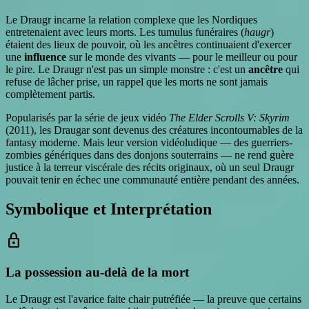
Le Draugr incarne la relation complexe que les Nordiques
entretenaient avec leurs morts. Les tumulus funéraires (
haugr
)
étaient des lieux de pouvoir, où les ancêtres continuaient d'exercer
une
influence
sur le monde des vivants — pour le meilleur ou pour
le pire. Le Draugr n'est pas un simple monstre : c'est un
ancêtre
qui
refuse de lâcher prise, un rappel que les morts ne sont jamais
complètement partis.
Popularisés par la série de jeux vidéo
The Elder Scrolls V: Skyrim
(2011), les Draugar sont devenus des créatures incontournables de la
fantasy moderne. Mais leur version vidéoludique — des guerriers-
zombies génériques dans des donjons souterrains — ne rend guère
justice à la terreur viscérale des récits originaux, où un seul Draugr
pouvait tenir en échec une communauté entière pendant des années.
Symbolique et Interprétation
lock
La possession au-delà de la mort
Le Draugr est l'avarice faite chair putréfiée — la preuve que certains