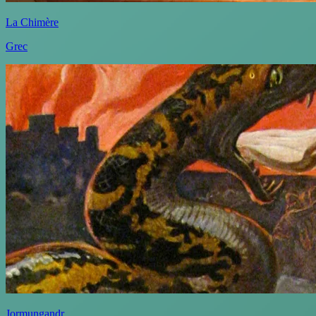
La Chimère
Grec
Jormungandr