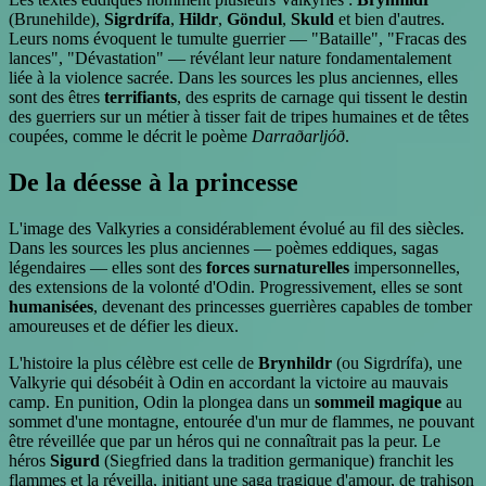
(Brunehilde),
Sigrdrífa
,
Hildr
,
Göndul
,
Skuld
et bien d'autres.
Leurs noms évoquent le tumulte guerrier — "Bataille", "Fracas des
lances", "Dévastation" — révélant leur nature fondamentalement
liée à la violence sacrée. Dans les sources les plus anciennes, elles
sont des êtres
terrifiants
, des esprits de carnage qui tissent le destin
des guerriers sur un métier à tisser fait de tripes humaines et de têtes
coupées, comme le décrit le poème
Darraðarljóð
.
De la déesse à la princesse
L'image des Valkyries a considérablement évolué au fil des siècles.
Dans les sources les plus anciennes — poèmes eddiques, sagas
légendaires — elles sont des
forces surnaturelles
impersonnelles,
des extensions de la volonté d'Odin. Progressivement, elles se sont
humanisées
, devenant des princesses guerrières capables de tomber
amoureuses et de défier les dieux.
L'histoire la plus célèbre est celle de
Brynhildr
(ou Sigrdrífa), une
Valkyrie qui désobéit à Odin en accordant la victoire au mauvais
camp. En punition, Odin la plongea dans un
sommeil magique
au
sommet d'une montagne, entourée d'un mur de flammes, ne pouvant
être réveillée que par un héros qui ne connaîtrait pas la peur. Le
héros
Sigurd
(Siegfried dans la tradition germanique) franchit les
flammes et la réveilla, initiant une saga tragique d'amour, de trahison