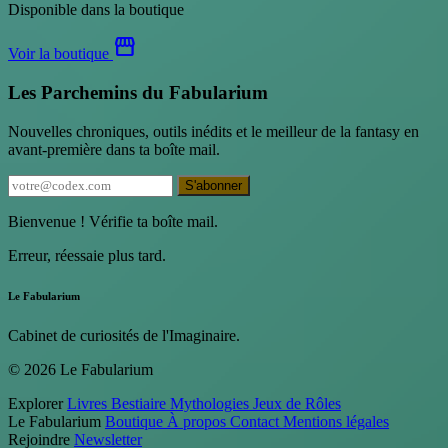
Disponible dans la boutique
storefront
Voir la boutique
Les Parchemins du Fabularium
Nouvelles chroniques, outils inédits et le meilleur de la fantasy en
avant-première dans ta boîte mail.
S'abonner
Bienvenue ! Vérifie ta boîte mail.
Erreur, réessaie plus tard.
Le Fabularium
Cabinet de curiosités de l'Imaginaire.
© 2026 Le Fabularium
Explorer
Livres
Bestiaire
Mythologies
Jeux de Rôles
Le Fabularium
Boutique
À propos
Contact
Mentions légales
Rejoindre
Newsletter