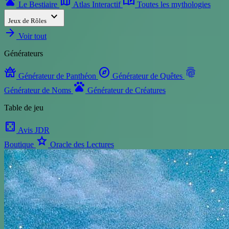
pets
map
auto_stories
Le Bestiaire
Atlas Interactif
Toutes les mythologies
expand_more
Jeux de Rôles
arrow_forward
Voir tout
Générateurs
temple_buddhist
explore
fingerprint
Générateur de Panthéon
Générateur de Quêtes
pets
Générateur de Noms
Générateur de Créatures
Table de jeu
casino
Avis JDR
star
Boutique
Oracle des Lectures