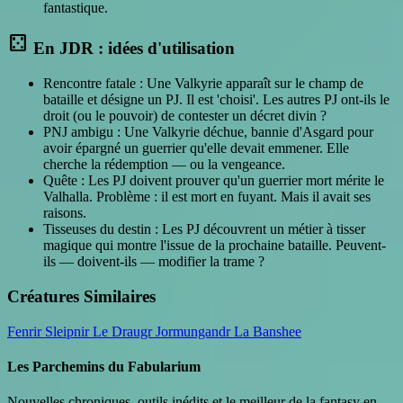
fantastique.
casino
En JDR : idées d'utilisation
Rencontre fatale : Une Valkyrie apparaît sur le champ de
bataille et désigne un PJ. Il est 'choisi'. Les autres PJ ont-ils le
droit (ou le pouvoir) de contester un décret divin ?
PNJ ambigu : Une Valkyrie déchue, bannie d'Asgard pour
avoir épargné un guerrier qu'elle devait emmener. Elle
cherche la rédemption — ou la vengeance.
Quête : Les PJ doivent prouver qu'un guerrier mort mérite le
Valhalla. Problème : il est mort en fuyant. Mais il avait ses
raisons.
Tisseuses du destin : Les PJ découvrent un métier à tisser
magique qui montre l'issue de la prochaine bataille. Peuvent-
ils — doivent-ils — modifier la trame ?
Créatures Similaires
Fenrir
Sleipnir
Le Draugr
Jormungandr
La Banshee
Les Parchemins du Fabularium
Nouvelles chroniques, outils inédits et le meilleur de la fantasy en