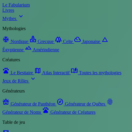
Le Fabularium
Livres
expand_more
Mythes
Mythologies
ac_unit
temple_hindu
forest
filter_drama
change_history
Nordique
Grecque
Celte
Japonaise
landscape
Égyptienne
Amérindienne
Créatures
pets
map
auto_stories
Le Bestiaire
Atlas Interactif
Toutes les mythologies
expand_more
Jeux de Rôles
Générateurs
temple_buddhist
explore
fingerprint
Générateur de Panthéon
Générateur de Quêtes
pets
Générateur de Noms
Générateur de Créatures
Table de jeu