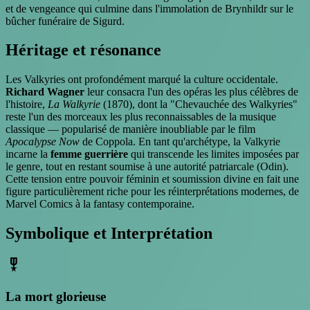
et de vengeance qui culmine dans l'immolation de Brynhildr sur le
bûcher funéraire de Sigurd.
Héritage et résonance
Les Valkyries ont profondément marqué la culture occidentale.
Richard Wagner
leur consacra l'un des opéras les plus célèbres de
l'histoire,
La Walkyrie
(1870), dont la "Chevauchée des Walkyries"
reste l'un des morceaux les plus reconnaissables de la musique
classique — popularisé de manière inoubliable par le film
Apocalypse Now
de Coppola. En tant qu'archétype, la Valkyrie
incarne la
femme guerrière
qui transcende les limites imposées par
le genre, tout en restant soumise à une autorité patriarcale (Odin).
Cette tension entre pouvoir féminin et soumission divine en fait une
figure particulièrement riche pour les réinterprétations modernes, de
Marvel Comics à la fantasy contemporaine.
Symbolique et Interprétation
military_tech
La mort glorieuse