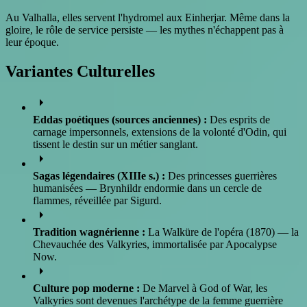
Au Valhalla, elles servent l'hydromel aux Einherjar. Même dans la
gloire, le rôle de service persiste — les mythes n'échappent pas à
leur époque.
Variantes Culturelles
arrow_right
Eddas poétiques (sources anciennes) :
Des esprits de
carnage impersonnels, extensions de la volonté d'Odin, qui
tissent le destin sur un métier sanglant.
arrow_right
Sagas légendaires (XIIIe s.) :
Des princesses guerrières
humanisées — Brynhildr endormie dans un cercle de
flammes, réveillée par Sigurd.
arrow_right
Tradition wagnérienne :
La Walküre de l'opéra (1870) — la
Chevauchée des Valkyries, immortalisée par Apocalypse
Now.
arrow_right
Culture pop moderne :
De Marvel à God of War, les
Valkyries sont devenues l'archétype de la femme guerrière