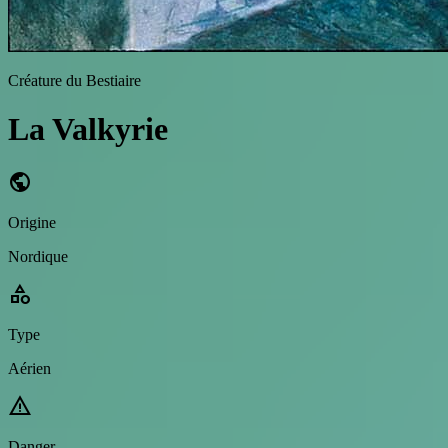
Créature du Bestiaire
La Valkyrie
public
Origine
Nordique
category
Type
Aérien
warning
Danger