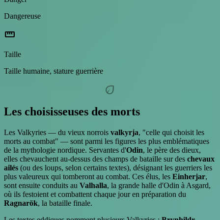
Dangereuse
straighten
Taille
Taille humaine, stature guerrière
eco
Les choisisseuses des morts
Les Valkyries — du vieux norrois
valkyrja
, "celle qui choisit les
morts au combat" — sont parmi les figures les plus emblématiques
de la mythologie nordique. Servantes d'
Odin
, le père des dieux,
elles chevauchent au-dessus des champs de bataille sur des
chevaux
ailés
(ou des loups, selon certains textes), désignant les guerriers les
plus valeureux qui tomberont au combat. Ces élus, les
Einherjar
,
sont ensuite conduits au
Valhalla
, la grande halle d'Odin à Asgard,
où ils festoient et combattent chaque jour en préparation du
Ragnarök
, la bataille finale.
Les textes eddiques nomment plusieurs Valkyries :
Brynhildr