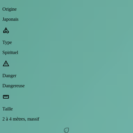
Origine
Japonais
category
Type
Spirituel
warning
Danger
Dangereuse
straighten
Taille
2 à 4 mètres, massif
eco