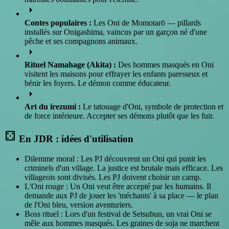
arrow_right
Contes populaires :
Les Oni de Momotarō — pillards
installés sur Onigashima, vaincus par un garçon né d'une
pêche et ses compagnons animaux.
arrow_right
Rituel Namahage (Akita) :
Des hommes masqués en Oni
visitent les maisons pour effrayer les enfants paresseux et
bénir les foyers. Le démon comme éducateur.
arrow_right
Art du irezumi :
Le tatouage d'Oni, symbole de protection et
de force intérieure. Accepter ses démons plutôt que les fuir.
casino
En JDR : idées d'utilisation
Dilemme moral : Les PJ découvrent un Oni qui punit les
criminels d'un village. La justice est brutale mais efficace. Les
villageois sont divisés. Les PJ doivent choisir un camp.
L'Oni rouge : Un Oni veut être accepté par les humains. Il
demande aux PJ de jouer les 'méchants' à sa place — le plan
de l'Oni bleu, version aventuriers.
Boss rituel : Lors d'un festival de Setsubun, un vrai Oni se
mêle aux hommes masqués. Les graines de soja ne marchent