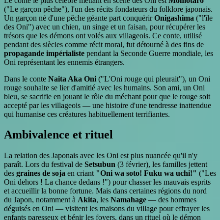
Le conte le plus célèbre mettant en scène des Oni est
Momotarō
("Le garçon pêche"), l'un des récits fondateurs du folklore japonais.
Un garçon né d'une pêche géante part conquérir
Onigashima
("l'île
des Oni") avec un chien, un singe et un faisan, pour récupérer les
trésors que les démons ont volés aux villageois. Ce conte, utilisé
pendant des siècles comme récit moral, fut détourné à des fins de
propagande impérialiste
pendant la Seconde Guerre mondiale, les
Oni représentant les ennemis étrangers.
Dans le conte
Naita Aka Oni
("L'Oni rouge qui pleurait"), un Oni
rouge souhaite se lier d'amitié avec les humains. Son ami, un Oni
bleu, se sacrifie en jouant le rôle du méchant pour que le rouge soit
accepté par les villageois — une histoire d'une tendresse inattendue
qui humanise ces créatures habituellement terrifiantes.
Ambivalence et rituel
La relation des Japonais avec les Oni est plus nuancée qu'il n'y
paraît. Lors du festival de
Setsubun
(3 février), les familles jettent
des
graines de soja
en criant
"Oni wa soto! Fuku wa uchi!"
("Les
Oni dehors ! La chance dedans !") pour chasser les mauvais esprits
et accueillir la bonne fortune. Mais dans certaines régions du nord
du Japon, notamment à
Akita
, les
Namahage
— des hommes
déguisés en Oni — visitent les maisons du village pour effrayer les
enfants paresseux et bénir les foyers, dans un rituel où le démon