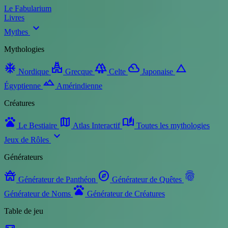
Le Fabularium
Livres
expand_more
Mythes
Mythologies
ac_unit
temple_hindu
forest
filter_drama
change_history
Nordique
Grecque
Celte
Japonaise
landscape
Égyptienne
Amérindienne
Créatures
pets
map
auto_stories
Le Bestiaire
Atlas Interactif
Toutes les mythologies
expand_more
Jeux de Rôles
Générateurs
temple_buddhist
explore
fingerprint
Générateur de Panthéon
Générateur de Quêtes
pets
Générateur de Noms
Générateur de Créatures
Table de jeu