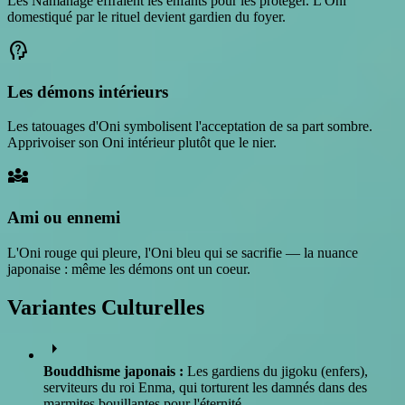
Les Namahage effraient les enfants pour les protéger. L'Oni
domestiqué par le rituel devient gardien du foyer.
psychology_alt
Les démons intérieurs
Les tatouages d'Oni symbolisent l'acceptation de sa part sombre.
Apprivoiser son Oni intérieur plutôt que le nier.
diversity_3
Ami ou ennemi
L'Oni rouge qui pleure, l'Oni bleu qui se sacrifie — la nuance
japonaise : même les démons ont un coeur.
Variantes Culturelles
arrow_right
Bouddhisme japonais :
Les gardiens du jigoku (enfers),
serviteurs du roi Enma, qui torturent les damnés dans des
marmites bouillantes pour l'éternité.