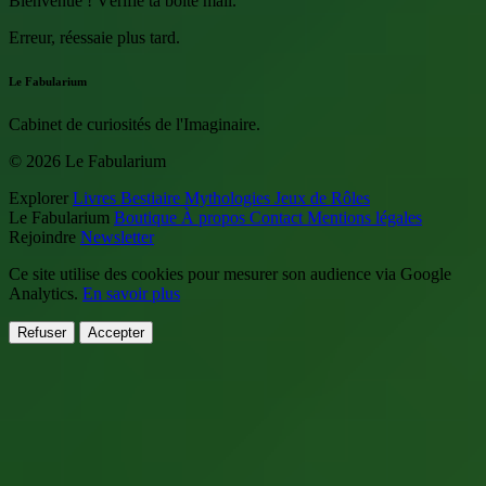
Bienvenue ! Vérifie ta boîte mail.
Erreur, réessaie plus tard.
Le Fabularium
Cabinet de curiosités de l'Imaginaire.
© 2026 Le Fabularium
Explorer
Livres
Bestiaire
Mythologies
Jeux de Rôles
Le Fabularium
Boutique
À propos
Contact
Mentions légales
Rejoindre
Newsletter
Ce site utilise des cookies pour mesurer son audience via Google
Analytics.
En savoir plus
Refuser
Accepter