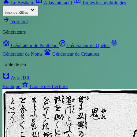
pets
map
auto_stories
Le Bestiaire
Atlas Interactif
Toutes les mythologies
expand_more
Jeux de Rôles
arrow_forward
Voir tout
Générateurs
temple_buddhist
explore
fingerprint
Générateur de Panthéon
Générateur de Quêtes
pets
Générateur de Noms
Générateur de Créatures
Table de jeu
casino
Avis JDR
star
Boutique
Oracle des Lectures