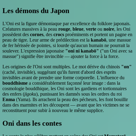
Les démons du Japon
L'Oni est la figure démoniaque par excellence du folklore japonais.
Créatures massives à la peau
rouge
,
bleue
,
verte
ou
noire
, les Oni
possèdent des
cornes
, des
crocs
proéminents et portent un pagne en
peau de tigre. Leur arme de prédilection est la
kanabō
, une massue
de fer hérissée de pointes, si lourde qu'aucun humain ne pourrait la
soulever. L'expression japonaise
"oni ni kanabō"
("un Oni avec sa
massue") signifie être invincible — ajouter la force à la force.
Les origines de l'Oni sont multiples. Le mot dérive du chinois
"on"
(caché, invisible), suggérant qu'ils furent d'abord des esprits
invisibles avant de prendre une forme corporelle. L'influence du
bouddhisme
a considérablement façonné leur image : dans la
cosmologie bouddhique, les Oni sont les gardiens et tortionnaires
des enfers (
jigoku
), punissant les damnés sous les ordres du roi
Enma
(Yama). Ils arrachent la peau des pécheurs, les font bouillir
dans des marmites et les découpent — avant que les victimes ne se
reconstituent pour subir à nouveau le même supplice.
Oni dans les contes