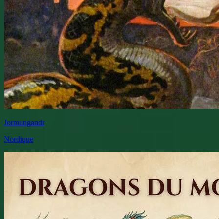
Jormungandr
Nordique