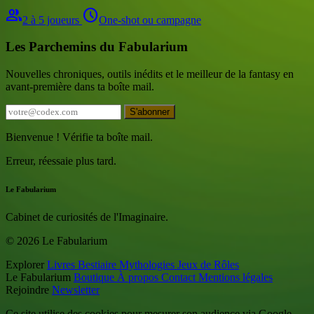
group
schedule
2 à 5 joueurs
One-shot ou campagne
Les Parchemins du Fabularium
Nouvelles chroniques, outils inédits et le meilleur de la fantasy en
avant-première dans ta boîte mail.
S'abonner
Bienvenue ! Vérifie ta boîte mail.
Erreur, réessaie plus tard.
Le Fabularium
Cabinet de curiosités de l'Imaginaire.
© 2026 Le Fabularium
Explorer
Livres
Bestiaire
Mythologies
Jeux de Rôles
Le Fabularium
Boutique
À propos
Contact
Mentions légales
Rejoindre
Newsletter
Ce site utilise des cookies pour mesurer son audience via Google