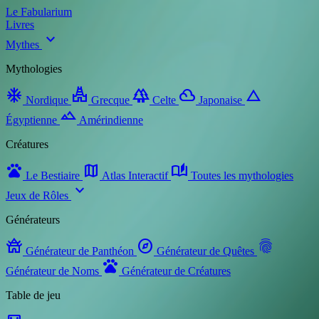
Le Fabularium
Livres
expand_more
Mythes
Mythologies
ac_unit
temple_hindu
forest
filter_drama
change_history
Nordique
Grecque
Celte
Japonaise
landscape
Égyptienne
Amérindienne
Créatures
pets
map
auto_stories
Le Bestiaire
Atlas Interactif
Toutes les mythologies
expand_more
Jeux de Rôles
Générateurs
temple_buddhist
explore
fingerprint
Générateur de Panthéon
Générateur de Quêtes
pets
Générateur de Noms
Générateur de Créatures
Table de jeu