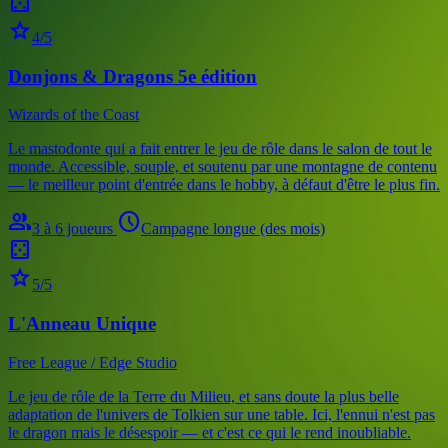
casino
star
4/5
Donjons & Dragons 5e édition
Wizards of the Coast
Le mastodonte qui a fait entrer le jeu de rôle dans le salon de tout le
monde. Accessible, souple, et soutenu par une montagne de contenu
— le meilleur point d'entrée dans le hobby, à défaut d'être le plus fin.
group
schedule
3 à 6 joueurs
Campagne longue (des mois)
casino
star
5/5
L'Anneau Unique
Free League / Edge Studio
Le jeu de rôle de la Terre du Milieu, et sans doute la plus belle
adaptation de l'univers de Tolkien sur une table. Ici, l'ennui n'est pas
le dragon mais le désespoir — et c'est ce qui le rend inoubliable.