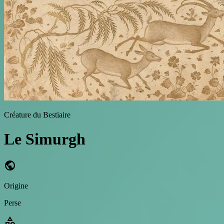
Créature du Bestiaire
Le Simurgh
public
Origine
Perse
category