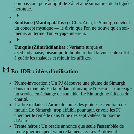
compassion, père adoptif de Zâl et allié surnaturel de la lignée
héroïque.
arrow_right
Soufisme (Mantiq al-Tayr) :
Chez Attar, le Simurgh devient
un concept mystique — le divin que l'on ne trouve qu'en soi-
même, au terme d'un voyage intérieur.
arrow_right
Turquie (Zümrüdüanka) :
Variante turque et
azerbaïdjanaise, oiseau porte-bonheur dont la vue seule suffit
à guérir les malades et réjouir les affligés.
casino
En JDR : idées d'utilisation
Plume-invocation : Un PJ découvre une plume de Simurgh
dans un marché. En la brûlant, il invoque l'oiseau — qui exige
un service en échange de son aide. Le Simurgh ne fait pas de
charité.
L'arbre malade : L'arbre de toutes les graines est en train de
mourir. Le Simurgh, trop affaibli pour agir, envoie les PJ
chercher le remède dans l'une des sept vallées du poème
d'Attar.
Trente héros : Un oracle annonce que seule l'assemblée de
trente guerriers peut vaincre la menace. Les PJ doivent