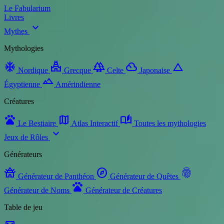
Le Fabularium
Livres
expand_more
Mythes
Mythologies
ac_unit
temple_hindu
forest
filter_drama
change_history
Nordique
Grecque
Celte
Japonaise
landscape
Égyptienne
Amérindienne
Créatures
pets
map
auto_stories
Le Bestiaire
Atlas Interactif
Toutes les mythologies
expand_more
Jeux de Rôles
Générateurs
temple_buddhist
explore
fingerprint
Générateur de Panthéon
Générateur de Quêtes
pets
Générateur de Noms
Générateur de Créatures
Table de jeu