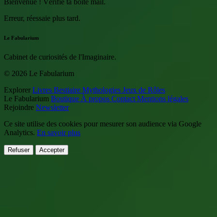
Bienvenue ! Vérifie ta boîte mail.
Erreur, réessaie plus tard.
Le Fabularium
Cabinet de curiosités de l'Imaginaire.
© 2026 Le Fabularium
Explorer
Livres
Bestiaire
Mythologies
Jeux de Rôles
Le Fabularium
Boutique
À propos
Contact
Mentions légales
Rejoindre
Newsletter
Ce site utilise des cookies pour mesurer son audience via Google
Analytics.
En savoir plus
Refuser
Accepter