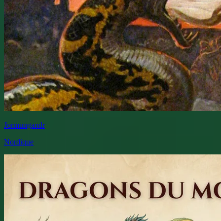
Jormungandr
Nordique