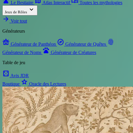
pets
map
auto_stories
Le Bestiaire
Atlas Interactif
Toutes les mythologies
expand_more
Jeux de Rôles
arrow_forward
Voir tout
Générateurs
temple_buddhist
explore
fingerprint
Générateur de Panthéon
Générateur de Quêtes
pets
Générateur de Noms
Générateur de Créatures
Table de jeu
casino
Avis JDR
star
Boutique
Oracle des Lectures