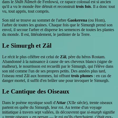
dans le
Shâh Nâmeh
de Ferdowsi, ce rapace colossal est si ancien
qu'il a vu le monde être détruit et reconstruit
trois fois
. Il a donc tout
vu, tout appris, tout compris.
Son nid se trouve au sommet de l'arbre
Gaokerena
(ou Hom),
l'arbre de toutes les graines. Chaque fois que le Simurgh prend son
envol, il secoue l'arbre et disperse les semences de toutes les plantes
du monde. Il est, littéralement, le jardinier de la Terre.
Le Simurgh et Zâl
Le récit le plus célèbre est celui de
Zâl
, père du héros Rostam.
Abandonné à la naissance à cause de ses cheveux blancs (signe de
malheur), le nourrisson est recueilli par le Simurgh, qui l'élève dans
son nid comme l'un de ses propres petits. Des années plus tard,
l'oiseau rend Zâl aux hommes, lui offrant
trois plumes
: en cas de
danger mortel, il suffit d'en brûler une pour invoquer le Simurgh.
Le Cantique des Oiseaux
Dans le poème mystique soufi d'
Attar
(XIIe siècle), trente oiseaux
partent en quête du Simurgh, leur roi. Au terme d'un voyage
initiatique à travers sept vallées, ils découvrent que
si-murgh
signifie
« trente oiseaux » en persan — le roi qu'ils cherchaient, c'était eux-