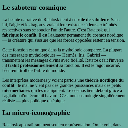
Le saboteur cosmique
La beauté narrative de Ratatosk tient à ce
rôle de saboteur
. Sans
lui, l'aigle et le dragon vivraient leur existence à leurs extrémités
respectives sans se soucier l'un de l'autre. C'est Ratatosk qui
fabrique le conflit
. Il est l'agitateur permanent du cosmos nordique
— la créature qui s'assure que les forces opposées restent en tension.
Cette fonction est unique dans la mythologie comparée. La plupart
des messagers mythologiques — Hermès, Iris, Gabriel —
transmettent les messages divins avec fidélité. Ratatosk fait l'inverse
: il
trahit professionnellement
sa fonction. Il est le ragot incarné,
l'écureuil-troll de l'arbre du monde.
Les interprètes modernes y voient parfois une
théorie nordique du
conflit
: le mal ne vient pas des grandes puissances mais des petits
intermédiaires
qui les manipulent. Le cosmos tient debout grâce à
l'agitation d'un écureuil bavard. C'est une cosmologie singulièrement
réaliste — plus politique qu'épique.
La micro-iconographie
Ratatosk apparaît rarement seul en représentation. On le voit, dans