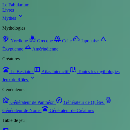
Le Fabularium
Livres
expand_more
Mythes
Mythologies
ac_unit
temple_hindu
forest
filter_drama
change_history
Nordique
Grecque
Celte
Japonaise
landscape
Égyptienne
Amérindienne
Créatures
pets
map
auto_stories
Le Bestiaire
Atlas Interactif
Toutes les mythologies
expand_more
Jeux de Rôles
Générateurs
temple_buddhist
explore
fingerprint
Générateur de Panthéon
Générateur de Quêtes
pets
Générateur de Noms
Générateur de Créatures
Table de jeu