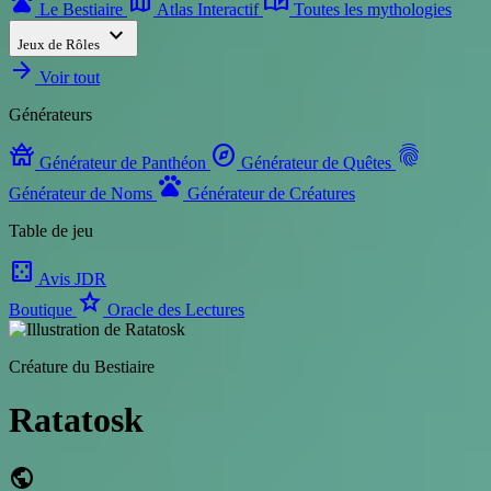
pets
map
auto_stories
Le Bestiaire
Atlas Interactif
Toutes les mythologies
expand_more
Jeux de Rôles
arrow_forward
Voir tout
Générateurs
temple_buddhist
explore
fingerprint
Générateur de Panthéon
Générateur de Quêtes
pets
Générateur de Noms
Générateur de Créatures
Table de jeu
casino
Avis JDR
star
Boutique
Oracle des Lectures
Créature du Bestiaire
Ratatosk
public