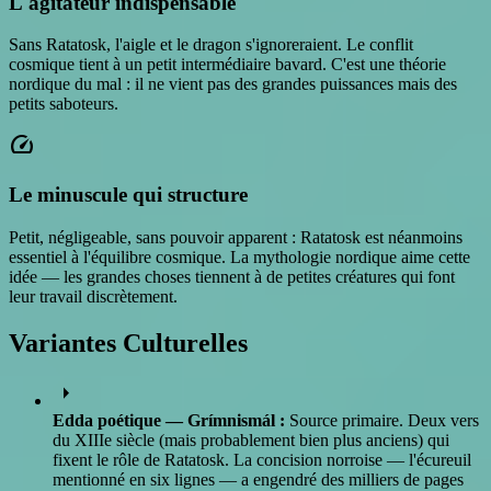
L'agitateur indispensable
Sans Ratatosk, l'aigle et le dragon s'ignoreraient. Le conflit
cosmique tient à un petit intermédiaire bavard. C'est une théorie
nordique du mal : il ne vient pas des grandes puissances mais des
petits saboteurs.
speed
Le minuscule qui structure
Petit, négligeable, sans pouvoir apparent : Ratatosk est néanmoins
essentiel à l'équilibre cosmique. La mythologie nordique aime cette
idée — les grandes choses tiennent à de petites créatures qui font
leur travail discrètement.
Variantes Culturelles
arrow_right
Edda poétique — Grímnismál :
Source primaire. Deux vers
du XIIIe siècle (mais probablement bien plus anciens) qui
fixent le rôle de Ratatosk. La concision norroise — l'écureuil
mentionné en six lignes — a engendré des milliers de pages