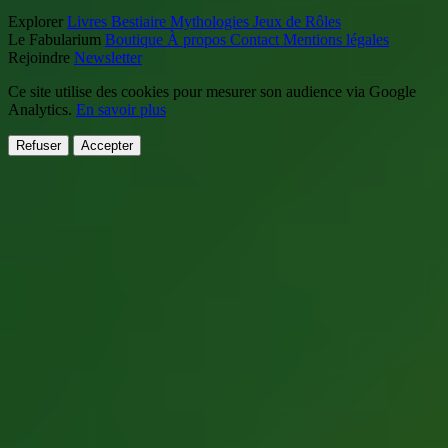
Explorer
Livres
Bestiaire
Mythologies
Jeux de Rôles
Le Fabularium
Boutique
À propos
Contact
Mentions légales
Rejoindre
Newsletter
Ce site utilise des cookies pour mesurer son audience via Google
Analytics.
En savoir plus
Refuser
Accepter