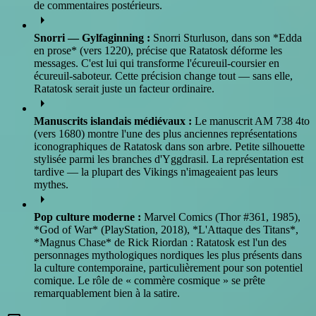
de commentaires postérieurs.
arrow_right
Snorri — Gylfaginning :
Snorri Sturluson, dans son *Edda
en prose* (vers 1220), précise que Ratatosk déforme les
messages. C'est lui qui transforme l'écureuil-coursier en
écureuil-saboteur. Cette précision change tout — sans elle,
Ratatosk serait juste un facteur ordinaire.
arrow_right
Manuscrits islandais médiévaux :
Le manuscrit AM 738 4to
(vers 1680) montre l'une des plus anciennes représentations
iconographiques de Ratatosk dans son arbre. Petite silhouette
stylisée parmi les branches d'Yggdrasil. La représentation est
tardive — la plupart des Vikings n'imageaient pas leurs
mythes.
arrow_right
Pop culture moderne :
Marvel Comics (Thor #361, 1985),
*God of War* (PlayStation, 2018), *L'Attaque des Titans*,
*Magnus Chase* de Rick Riordan : Ratatosk est l'un des
personnages mythologiques nordiques les plus présents dans
la culture contemporaine, particulièrement pour son potentiel
comique. Le rôle de « commère cosmique » se prête
remarquablement bien à la satire.