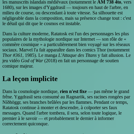
les manuscrits islandais médiévaux (notamment le
AM 738 4to
, vers
1680), sur les images d'Yggdrasil — toujours en haut de l'arbre, en
milieu de course, ou descendant à toute vitesse. Sa silhouette est
négligeable dans la composition, mais sa présence change tout : c'est
le détail qui dit que le cosmos est instable.
Dans la culture moderne, Ratatosk est l'un des personnages les plus
populaires de la mythologie nordique sur Internet — son rôle de «
commère cosmique » a particulièrement bien voyagé sur les réseaux
sociaux. Marvel l'a fait apparaître dans les comics Thor (notamment
Thor #361
, 1985). Le manga
L'Attaque des Titans
y fait allusion. Le
jeu vidéo
God of War
(2018) en fait un personnage de soutien
comique majeur.
La leçon implicite
Dans la cosmologie nordique,
rien n'est fixe
— pas même le grand
frêne. Yggdrasil sera consumé au Ragnarök, ses racines rongées par
Níðhöggr, ses branches brûlées par les flammes. Pendant ce temps,
Ratatosk continue à monter et descendre, à colporter ses faux
messages. Quand l'arbre tombera, il sera, selon toute logique, le
premier à le savoir — et probablement le dernier à informer
correctement quiconque.