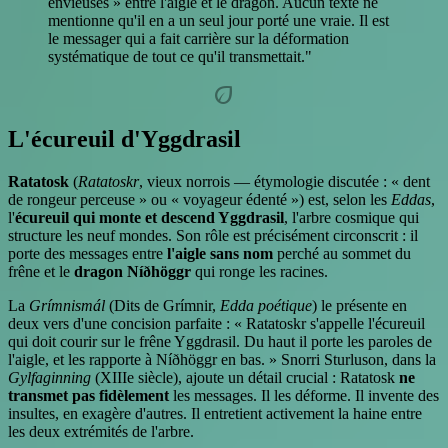
envieuses » entre l'aigle et le dragon. Aucun texte ne
mentionne qu'il en a un seul jour porté une vraie. Il est
le messager qui a fait carrière sur la déformation
systématique de tout ce qu'il transmettait."
eco
L'écureuil d'Yggdrasil
Ratatosk
(
Ratatoskr
, vieux norrois — étymologie discutée : « dent
de rongeur perceuse » ou « voyageur édenté ») est, selon les
Eddas
,
l'
écureuil qui monte et descend Yggdrasil
, l'arbre cosmique qui
structure les neuf mondes. Son rôle est précisément circonscrit : il
porte des messages entre
l'aigle sans nom
perché au sommet du
frêne et le
dragon Níðhöggr
qui ronge les racines.
La
Grímnismál
(Dits de Grímnir,
Edda poétique
) le présente en
deux vers d'une concision parfaite : « Ratatoskr s'appelle l'écureuil
qui doit courir sur le frêne Yggdrasil. Du haut il porte les paroles de
l'aigle, et les rapporte à Níðhöggr en bas. » Snorri Sturluson, dans la
Gylfaginning
(XIIIe siècle), ajoute un détail crucial : Ratatosk
ne
transmet pas fidèlement
les messages. Il les déforme. Il invente des
insultes, en exagère d'autres. Il entretient activement la haine entre
les deux extrémités de l'arbre.