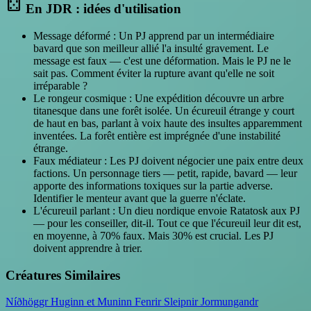
casino
En JDR : idées d'utilisation
Message déformé : Un PJ apprend par un intermédiaire
bavard que son meilleur allié l'a insulté gravement. Le
message est faux — c'est une déformation. Mais le PJ ne le
sait pas. Comment éviter la rupture avant qu'elle ne soit
irréparable ?
Le rongeur cosmique : Une expédition découvre un arbre
titanesque dans une forêt isolée. Un écureuil étrange y court
de haut en bas, parlant à voix haute des insultes apparemment
inventées. La forêt entière est imprégnée d'une instabilité
étrange.
Faux médiateur : Les PJ doivent négocier une paix entre deux
factions. Un personnage tiers — petit, rapide, bavard — leur
apporte des informations toxiques sur la partie adverse.
Identifier le menteur avant que la guerre n'éclate.
L'écureuil parlant : Un dieu nordique envoie Ratatosk aux PJ
— pour les conseiller, dit-il. Tout ce que l'écureuil leur dit est,
en moyenne, à 70% faux. Mais 30% est crucial. Les PJ
doivent apprendre à trier.
Créatures Similaires
Níðhöggr
Huginn et Muninn
Fenrir
Sleipnir
Jormungandr