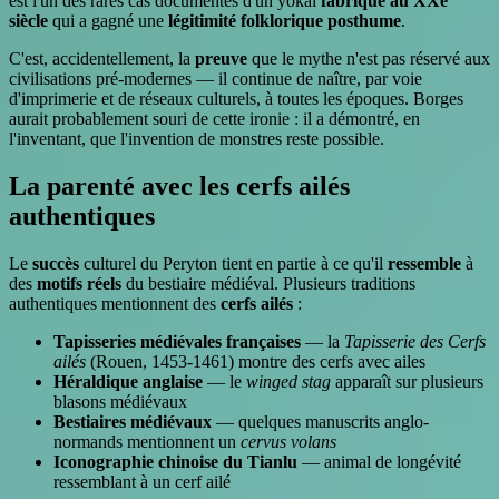
est l'un des rares cas documentés d'un yōkai
fabriqué au XXe
siècle
qui a gagné une
légitimité folklorique posthume
.
C'est, accidentellement, la
preuve
que le mythe n'est pas réservé aux
civilisations pré-modernes — il continue de naître, par voie
d'imprimerie et de réseaux culturels, à toutes les époques. Borges
aurait probablement souri de cette ironie : il a démontré, en
l'inventant, que l'invention de monstres reste possible.
La parenté avec les cerfs ailés
authentiques
Le
succès
culturel du Peryton tient en partie à ce qu'il
ressemble
à
des
motifs réels
du bestiaire médiéval. Plusieurs traditions
authentiques mentionnent des
cerfs ailés
:
Tapisseries médiévales françaises
— la
Tapisserie des Cerfs
ailés
(Rouen, 1453-1461) montre des cerfs avec ailes
Héraldique anglaise
— le
winged stag
apparaît sur plusieurs
blasons médiévaux
Bestiaires médiévaux
— quelques manuscrits anglo-
normands mentionnent un
cervus volans
Iconographie chinoise du Tianlu
— animal de longévité
ressemblant à un cerf ailé