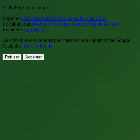
© 2026 Le Fabularium
Explorer
Livres
Bestiaire
Mythologies
Jeux de Rôles
Le Fabularium
Boutique
À propos
Contact
Mentions légales
Rejoindre
Newsletter
Ce site utilise des cookies pour mesurer son audience via Google
Analytics.
En savoir plus
Refuser
Accepter