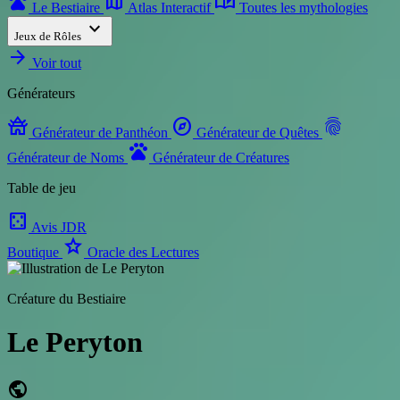
pets
map
auto_stories
Le Bestiaire
Atlas Interactif
Toutes les mythologies
expand_more
Jeux de Rôles
arrow_forward
Voir tout
Générateurs
temple_buddhist
explore
fingerprint
Générateur de Panthéon
Générateur de Quêtes
pets
Générateur de Noms
Générateur de Créatures
Table de jeu
casino
Avis JDR
star
Boutique
Oracle des Lectures
Créature du Bestiaire
Le Peryton
public