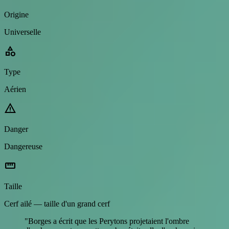
Origine
Universelle
category
Type
Aérien
warning
Danger
Dangereuse
straighten
Taille
Cerf ailé — taille d'un grand cerf
"Borges a écrit que les Perytons projetaient l'ombre