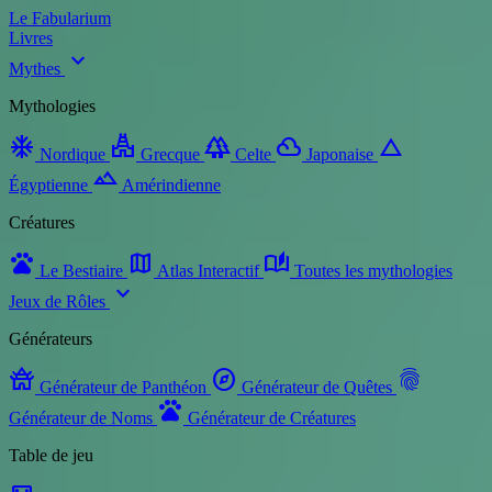
Le Fabularium
Livres
expand_more
Mythes
Mythologies
ac_unit
temple_hindu
forest
filter_drama
change_history
Nordique
Grecque
Celte
Japonaise
landscape
Égyptienne
Amérindienne
Créatures
pets
map
auto_stories
Le Bestiaire
Atlas Interactif
Toutes les mythologies
expand_more
Jeux de Rôles
Générateurs
temple_buddhist
explore
fingerprint
Générateur de Panthéon
Générateur de Quêtes
pets
Générateur de Noms
Générateur de Créatures
Table de jeu