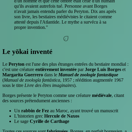
d'un homme et que cette ombre était celle d'un humain
qu'ils avaient autrefois tué. Personne avant Borges
n'avait jamais entendu parler du Peryton. Dix ans après
son livre, les bestiaires médiévistes le citaient comme
attesté depuis l'Atlantide. Le mythe a survécu à sa
propre invention."
eco
Le yōkai inventé
Le
Peryton
est l'une des plus étranges entrées du bestiaire mondial :
c'est une créature
entièrement inventée
par
Jorge Luis Borges
et
Margarita Guerrero
dans le
Manuel de zoologie fantastique
(
Manual de zoología fantástica
, 1957 ; réédition augmentée 1967
sous le titre
Livre des êtres imaginaires
).
Borges présente le Peryton comme une créature
médiévale
, citant
des sources prétendument anciennes :
Un
rabbin de Fez
au Maroc, ayant trouvé un manuscrit
L'historien grec
Hercule de Naxos
Le sage
Cyrille de Carthage
Toutes ces sources sont
fabriquées
. Borges, en parfait borgesien, a