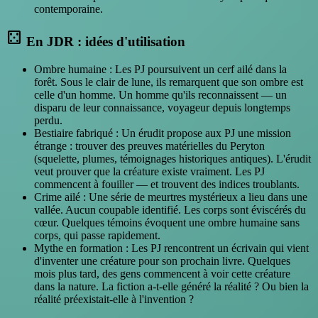
contemporaine.
casino
En JDR : idées d'utilisation
Ombre humaine : Les PJ poursuivent un cerf ailé dans la
forêt. Sous le clair de lune, ils remarquent que son ombre est
celle d'un homme. Un homme qu'ils reconnaissent — un
disparu de leur connaissance, voyageur depuis longtemps
perdu.
Bestiaire fabriqué : Un érudit propose aux PJ une mission
étrange : trouver des preuves matérielles du Peryton
(squelette, plumes, témoignages historiques antiques). L'érudit
veut prouver que la créature existe vraiment. Les PJ
commencent à fouiller — et trouvent des indices troublants.
Crime ailé : Une série de meurtres mystérieux a lieu dans une
vallée. Aucun coupable identifié. Les corps sont éviscérés du
cœur. Quelques témoins évoquent une ombre humaine sans
corps, qui passe rapidement.
Mythe en formation : Les PJ rencontrent un écrivain qui vient
d'inventer une créature pour son prochain livre. Quelques
mois plus tard, des gens commencent à voir cette créature
dans la nature. La fiction a-t-elle généré la réalité ? Ou bien la
réalité préexistait-elle à l'invention ?