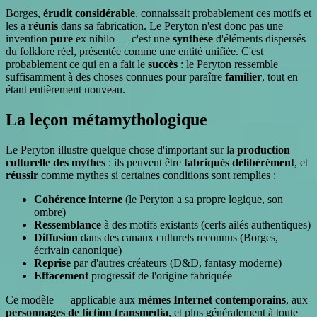
Borges,
érudit considérable
, connaissait probablement ces motifs et
les a
réunis
dans sa fabrication. Le Peryton n'est donc pas une
invention
pure
ex nihilo — c'est une
synthèse
d'éléments dispersés
du folklore réel, présentée comme une entité unifiée. C'est
probablement ce qui en a fait le
succès
: le Peryton ressemble
suffisamment à des choses connues pour paraître
familier
, tout en
étant entièrement nouveau.
La leçon métamythologique
Le Peryton illustre quelque chose d'important sur la
production
culturelle des mythes
: ils peuvent être
fabriqués délibérément
, et
réussir
comme mythes si certaines conditions sont remplies :
Cohérence interne
(le Peryton a sa propre logique, son
ombre)
Ressemblance
à des motifs existants (cerfs ailés authentiques)
Diffusion
dans des canaux culturels reconnus (Borges,
écrivain canonique)
Reprise
par d'autres créateurs (D&D, fantasy moderne)
Effacement
progressif de l'origine fabriquée
Ce modèle — applicable aux
mèmes Internet contemporains
, aux
personnages de fiction transmedia
, et plus généralement à toute