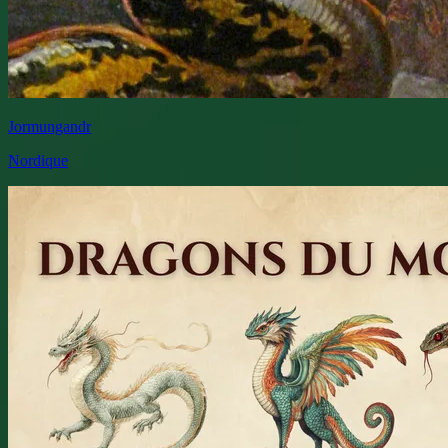
Jormungandr
Nordique