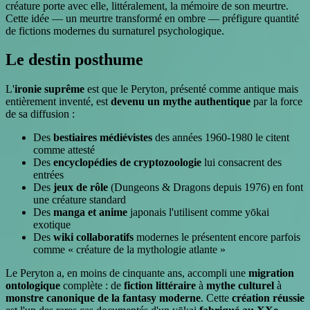
créature porte avec elle, littéralement, la mémoire de son meurtre.
Cette idée — un meurtre transformé en ombre — préfigure quantité
de fictions modernes du surnaturel psychologique.
Le destin posthume
L'
ironie suprême
est que le Peryton, présenté comme antique mais
entièrement inventé, est
devenu un mythe authentique
par la force
de sa diffusion :
Des
bestiaires médiévistes
des années 1960-1980 le citent
comme attesté
Des
encyclopédies de cryptozoologie
lui consacrent des
entrées
Des
jeux de rôle
(Dungeons & Dragons depuis 1976) en font
une créature standard
Des
manga et anime
japonais l'utilisent comme yōkai
exotique
Des
wiki collaboratifs
modernes le présentent encore parfois
comme « créature de la mythologie atlante »
Le Peryton a, en moins de cinquante ans, accompli une
migration
ontologique
complète : de
fiction littéraire
à
mythe culturel
à
monstre canonique de la fantasy moderne
. Cette
création réussie