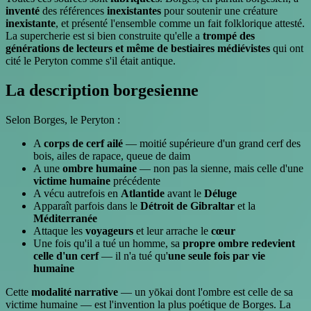
inventé
des références
inexistantes
pour soutenir une créature
inexistante
, et présenté l'ensemble comme un fait folklorique attesté.
La supercherie est si bien construite qu'elle a
trompé des
générations de lecteurs et même de bestiaires médiévistes
qui ont
cité le Peryton comme s'il était antique.
La description borgesienne
Selon Borges, le Peryton :
A
corps de cerf ailé
— moitié supérieure d'un grand cerf des
bois, ailes de rapace, queue de daim
A une
ombre humaine
— non pas la sienne, mais celle d'une
victime humaine
précédente
A vécu autrefois en
Atlantide
avant le
Déluge
Apparaît parfois dans le
Détroit de Gibraltar
et la
Méditerranée
Attaque les
voyageurs
et leur arrache le
cœur
Une fois qu'il a tué un homme, sa
propre ombre redevient
celle d'un cerf
— il n'a tué qu'
une seule fois par vie
humaine
Cette
modalité narrative
— un yōkai dont l'ombre est celle de sa
victime humaine — est l'invention la plus poétique de Borges. La