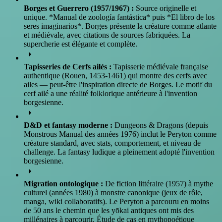
Borges et Guerrero (1957/1967) :
Source originelle et
unique. *Manual de zoología fantástica* puis *El libro de los
seres imaginarios*. Borges présente la créature comme atlante
et médiévale, avec citations de sources fabriquées. La
supercherie est élégante et complète.
arrow_right
Tapisseries de Cerfs ailés :
Tapisserie médiévale française
authentique (Rouen, 1453-1461) qui montre des cerfs avec
ailes — peut-être l'inspiration directe de Borges. Le motif du
cerf ailé a une réalité folklorique antérieure à l'invention
borgesienne.
arrow_right
D&D et fantasy moderne :
Dungeons & Dragons (depuis
Monstrous Manual des années 1976) inclut le Peryton comme
créature standard, avec stats, comportement, et niveau de
challenge. La fantasy ludique a pleinement adopté l'invention
borgesienne.
arrow_right
Migration ontologique :
De fiction littéraire (1957) à mythe
culturel (années 1980) à monstre canonique (jeux de rôle,
manga, wiki collaboratifs). Le Peryton a parcouru en moins
de 50 ans le chemin que les yōkai antiques ont mis des
millénaires à parcourir. Étude de cas en mythopoétique