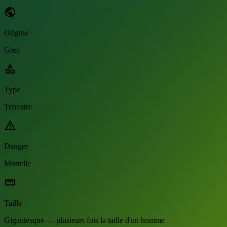
public
Origine
Grec
category
Type
Terrestre
warning
Danger
Mortelle
straighten
Taille
Gigantesque — plusieurs fois la taille d'un homme