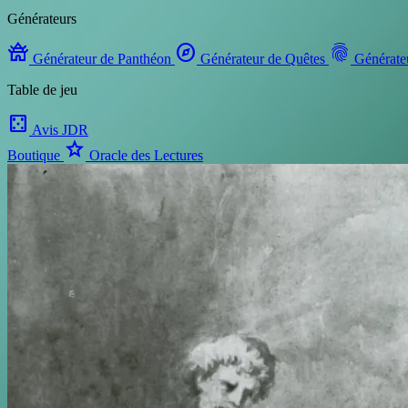
Générateurs
temple_buddhist
explore
fingerprint
Générateur de Panthéon
Générateur de Quêtes
Générate
Table de jeu
casino
Avis JDR
star
Boutique
Oracle des Lectures