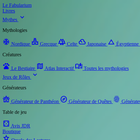
Le Fabularium
Livres
expand_more
Mythes
Mythologies
ac_unit
temple_hindu
forest
filter_drama
change_history
Nordique
Grecque
Celte
Japonaise
Égyptienne
Créatures
pets
map
auto_stories
Le Bestiaire
Atlas Interactif
Toutes les mythologies
expand_more
Jeux de Rôles
Générateurs
temple_buddhist
explore
fingerprint
Générateur de Panthéon
Générateur de Quêtes
Générate
Table de jeu
casino
Avis JDR
Boutique
star