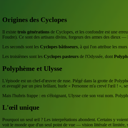
Origines des Cyclopes
Il existe
trois générations
de Cyclopes, et les confondre est une erreur
Foudre). Ce sont des artisans divins, forgeurs des armes des dieux — le
Les seconds sont les
Cyclopes bâtisseurs
, à qui l'on attribue les mu
Les troisièmes sont les
Cyclopes pasteurs
de l'Odyssée, dont
Polyp
Polyphème et Ulysse
L'épisode est un chef-d'œuvre de ruse. Piégé dans la grotte de Polyp
et aveuglé par un pieu brûlant, hurle « Personne m'a crevé l'œil ! », se
Mais l'hubris frappe : en s'éloignant, Ulysse crie son vrai nom. Polyp
L'œil unique
Pourquoi un seul œil ? Les interprétations abondent. Certains y voient
voit le monde que d'un seul point de vue — vision littérale et limitée,