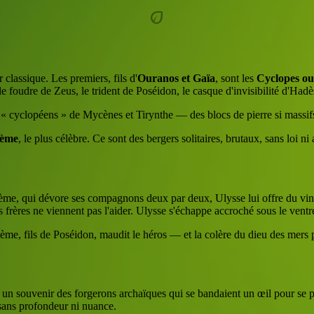
eco
 classique. Les premiers, fils d'
Ouranos et Gaïa
, sont les
Cyclopes ou
 foudre de Zeus, le trident de Poséidon, le casque d'invisibilité d'Hadè
rs « cyclopéens » de Mycènes et Tirynthe — des blocs de pierre si massif
hème
, le plus célèbre. Ce sont des bergers solitaires, brutaux, sans loi ni
hème, qui dévore ses compagnons deux par deux, Ulysse lui offre du vin
s frères ne viennent pas l'aider. Ulysse s'échappe accroché sous le ventre
hème, fils de Poséidon, maudit le héros — et la colère du dieu des mers
 un souvenir des forgerons archaïques qui se bandaient un œil pour se pr
 sans profondeur ni nuance.