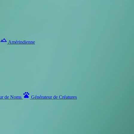
landscape
Amérindienne
pets
ur de Noms
Générateur de Créatures