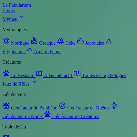
Le Fabularium
Livres
expand_more
Mythes
Mythologies
ac_unit
temple_hindu
forest
filter_drama
change_history
Nordique
Grecque
Celte
Japonaise
landscape
Égyptienne
Amérindienne
Créatures
pets
map
auto_stories
Le Bestiaire
Atlas Interactif
Toutes les mythologies
expand_more
Jeux de Rôles
Générateurs
temple_buddhist
explore
fingerprint
Générateur de Panthéon
Générateur de Quêtes
pets
Générateur de Noms
Générateur de Créatures
Table de jeu