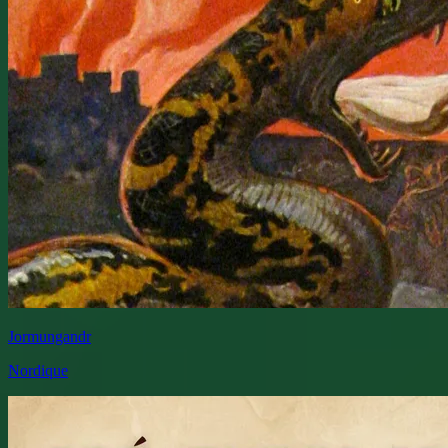
Jormungandr
Nordique