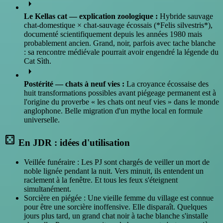
arrow_right
Le Kellas cat — explication zoologique :
Hybride sauvage
chat-domestique × chat-sauvage écossais (*Felis silvestris*),
documenté scientifiquement depuis les années 1980 mais
probablement ancien. Grand, noir, parfois avec tache blanche
: sa rencontre médiévale pourrait avoir engendré la légende du
Cat Sìth.
arrow_right
Postérité — chats à neuf vies :
La croyance écossaise des
huit transformations possibles avant piégeage permanent est à
l'origine du proverbe « les chats ont neuf vies » dans le monde
anglophone. Belle migration d'un mythe local en formule
universelle.
casino
En JDR : idées d'utilisation
Veillée funéraire : Les PJ sont chargés de veiller un mort de
noble lignée pendant la nuit. Vers minuit, ils entendent un
raclement à la fenêtre. Et tous les feux s'éteignent
simultanément.
Sorcière en piégée : Une vieille femme du village est connue
pour être une sorcière inoffensive. Elle disparaît. Quelques
jours plus tard, un grand chat noir à tache blanche s'installe