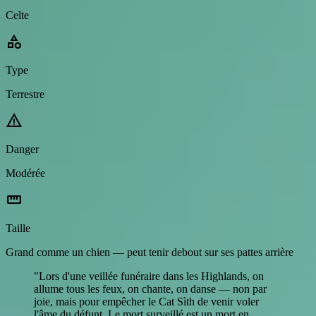
Celte
category
Type
Terrestre
warning
Danger
Modérée
straighten
Taille
Grand comme un chien — peut tenir debout sur ses pattes arrière
"Lors d'une veillée funéraire dans les Highlands, on
allume tous les feux, on chante, on danse — non par
joie, mais pour empêcher le Cat Sìth de venir voler
l'âme du défunt. Le mort surveillé est un mort en