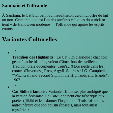
Samhain et l'offrande
À Samhain, le Cat Sìth bénit ou maudit selon qu'on lui offre du lait
ou non. Cette tradition est l'un des ancêtres celtiques du « trick or
treat » de Halloween moderne — l'offrande qui apaise les esprits
errants.
Variantes Culturelles
arrow_right
Tradition des Highlands :
Le Cat Sìth classique : chat noir
géant à tache blanche, voleur d'âmes lors des veillées.
Tradition orale documentée jusqu'au XIXe siècle dans les
comtés d'Inverness, Ross, Argyll. Sources : J.G. Campbell,
*Witchcraft and Second Sight in the Highlands and Islands*,
1902.
arrow_right
Cat-Sidhe irlandais :
Variante irlandaise, plus ambiguë que
la version écossaise. Le Cat-Sidhe peut être bénéfique aux
poètes (filidh) et leur donner l'inspiration. Trois fois moins
anti-funéraire que son cousin écossais, mais tout aussi
mystérieux.