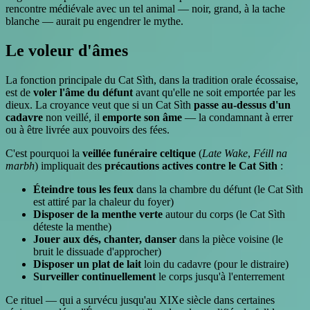
rencontre médiévale avec un tel animal — noir, grand, à la tache
blanche — aurait pu engendrer le mythe.
Le voleur d'âmes
La fonction principale du Cat Sìth, dans la tradition orale écossaise,
est de
voler l'âme du défunt
avant qu'elle ne soit emportée par les
dieux. La croyance veut que si un Cat Sìth
passe au-dessus d'un
cadavre
non veillé, il
emporte son âme
— la condamnant à errer
ou à être livrée aux pouvoirs des fées.
C'est pourquoi la
veillée funéraire celtique
(
Late Wake
,
Féill na
marbh
) impliquait des
précautions actives contre le Cat Sìth
:
Éteindre tous les feux
dans la chambre du défunt (le Cat Sìth
est attiré par la chaleur du foyer)
Disposer de la menthe verte
autour du corps (le Cat Sìth
déteste la menthe)
Jouer aux dés, chanter, danser
dans la pièce voisine (le
bruit le dissuade d'approcher)
Disposer un plat de lait
loin du cadavre (pour le distraire)
Surveiller continuellement
le corps jusqu'à l'enterrement
Ce rituel — qui a survécu jusqu'au XIXe siècle dans certaines