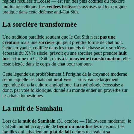
régions reculées d'Écosse — est l'un des plus codifiés du folklore
mortuaire celtique. Les
veillées festives
écossaises ont leur origine
pratique dans cette défense anti-Cat Sìth.
La sorcière transformée
Une tradition parallèle soutient que le Cat Sìth n'est
pas une
créature
mais une
sorcière
qui peut prendre forme de chat noir.
Cette croyance, codifiée dans les manuels de chasse aux sorcières
écossais du XVIe siècle, prévoit qu'une sorcière peut prendre
huit
fois
la forme du Cat Sìth ; mais à la
neuvième transformation
, elle
reste piégée dans le corps du chat pour toujours.
Cette légende est probablement à l'origine de la croyance moderne
selon laquelle les chats ont
neuf vies
— survivance largement
répandue dans la culture anglophone. La mythologie écossaise a
donc, par voie folklorique, donné au monde entier un proverbe sur
les chats domestiques.
La nuit de Samhain
Lors de la
nuit de Samhain
(31 octobre — Halloween moderne), le
Cat Sìth aurait la capacité de
bénir ou maudire
les maisons. Les
familles qui laissaient un
plat de lait
dehors recevaient sa