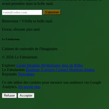
avant-première dans ta boîte mail.
S'abonner
Bienvenue ! Vérifie ta boîte mail.
Erreur, réessaie plus tard.
Le Fabularium
Cabinet de curiosités de l'Imaginaire.
© 2026 Le Fabularium
Explorer
Livres
Bestiaire
Mythologies
Jeux de Rôles
Le Fabularium
Boutique
À propos
Contact
Mentions légales
Rejoindre
Newsletter
Ce site utilise des cookies pour mesurer son audience via Google
Analytics.
En savoir plus
Refuser
Accepter