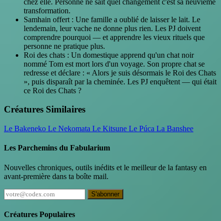
chez elle. Personne ne sait quel changement c'est sa neuvième
transformation.
Samhain offert : Une famille a oublié de laisser le lait. Le
lendemain, leur vache ne donne plus rien. Les PJ doivent
comprendre pourquoi — et apprendre les vieux rituels que
personne ne pratique plus.
Roi des chats : Un domestique apprend qu'un chat noir
nommé Tom est mort lors d'un voyage. Son propre chat se
redresse et déclare : « Alors je suis désormais le Roi des Chats
», puis disparaît par la cheminée. Les PJ enquêtent — qui était
ce Roi des Chats ?
Créatures Similaires
Le Bakeneko
Le Nekomata
Le Kitsune
Le Púca
La Banshee
Les Parchemins du Fabularium
Nouvelles chroniques, outils inédits et le meilleur de la fantasy en
avant-première dans ta boîte mail.
S'abonner
Créatures Populaires