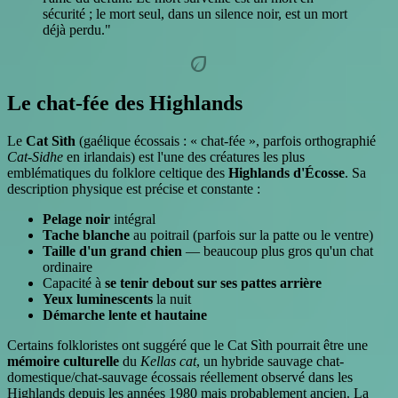
sécurité ; le mort seul, dans un silence noir, est un mort
déjà perdu."
eco
Le chat-fée des Highlands
Le
Cat Sìth
(gaélique écossais : « chat-fée », parfois orthographié
Cat-Sidhe
en irlandais) est l'une des créatures les plus
emblématiques du folklore celtique des
Highlands d'Écosse
. Sa
description physique est précise et constante :
Pelage noir
intégral
Tache blanche
au poitrail (parfois sur la patte ou le ventre)
Taille d'un grand chien
— beaucoup plus gros qu'un chat
ordinaire
Capacité à
se tenir debout sur ses pattes arrière
Yeux luminescents
la nuit
Démarche lente et hautaine
Certains folkloristes ont suggéré que le Cat Sìth pourrait être une
mémoire culturelle
du
Kellas cat
, un hybride sauvage chat-
domestique/chat-sauvage écossais réellement observé dans les
Highlands depuis les années 1980 mais probablement ancien. La