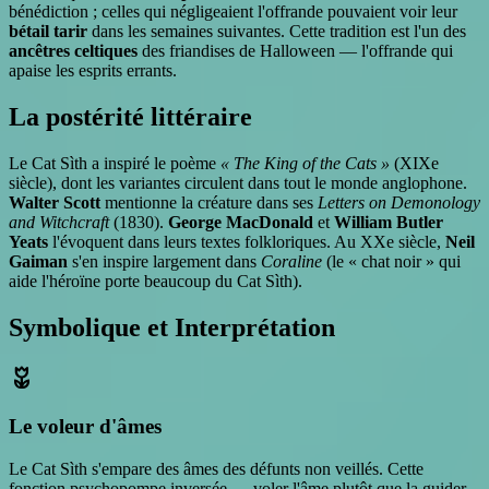
bénédiction ; celles qui négligeaient l'offrande pouvaient voir leur
bétail tarir
dans les semaines suivantes. Cette tradition est l'un des
ancêtres celtiques
des friandises de Halloween — l'offrande qui
apaise les esprits errants.
La postérité littéraire
Le Cat Sìth a inspiré le poème
« The King of the Cats »
(XIXe
siècle), dont les variantes circulent dans tout le monde anglophone.
Walter Scott
mentionne la créature dans ses
Letters on Demonology
and Witchcraft
(1830).
George MacDonald
et
William Butler
Yeats
l'évoquent dans leurs textes folkloriques. Au XXe siècle,
Neil
Gaiman
s'en inspire largement dans
Coraline
(le « chat noir » qui
aide l'héroïne porte beaucoup du Cat Sìth).
Symbolique et Interprétation
deceased
Le voleur d'âmes
Le Cat Sìth s'empare des âmes des défunts non veillés. Cette
fonction psychopompe inversée — voler l'âme plutôt que la guider