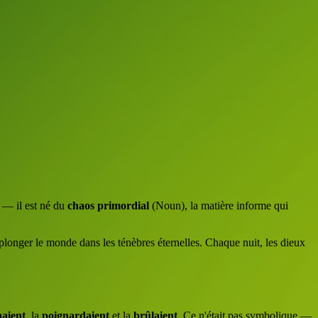
u — il est né du
chaos primordial
(Noun), la matière informe qui
 plonger le monde dans les ténèbres éternelles. Chaque nuit, les dieux
naient
, la
poignardaient
et la
brûlaient
. Ce n'était pas symbolique —