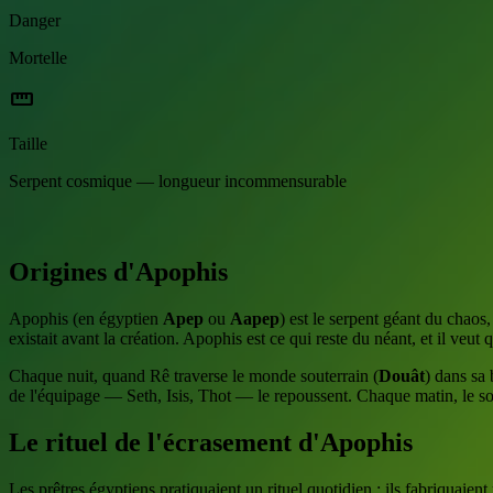
Danger
Mortelle
straighten
Taille
Serpent cosmique — longueur incommensurable
Origines d'Apophis
Apophis (en égyptien
Apep
ou
Aapep
) est le serpent géant du chaos
existait avant la création. Apophis est ce qui reste du néant, et il veut
Chaque nuit, quand Rê traverse le monde souterrain (
Douât
) dans sa 
de l'équipage — Seth, Isis, Thot — le repoussent. Chaque matin, le sole
Le rituel de l'écrasement d'Apophis
Les prêtres égyptiens pratiquaient un rituel quotidien : ils fabriquaien