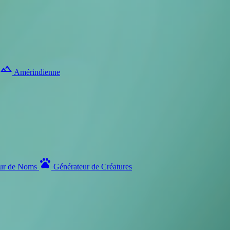
landscape
Amérindienne
pets
ur de Noms
Générateur de Créatures