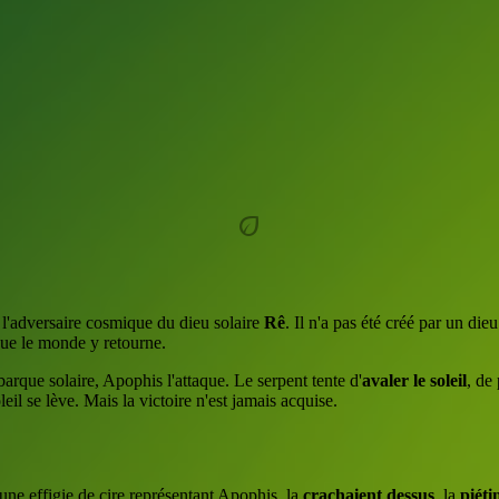
eco
, l'adversaire cosmique du dieu solaire
Rê
. Il n'a pas été créé par un die
 que le monde y retourne.
barque solaire, Apophis l'attaque. Le serpent tente d'
avaler le soleil
, de
il se lève. Mais la victoire n'est jamais acquise.
t une effigie de cire représentant Apophis, la
crachaient dessus
, la
piéti