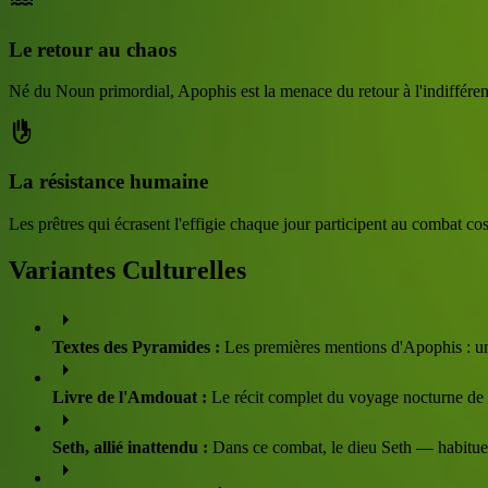
water
Le retour au chaos
Né du Noun primordial, Apophis est la menace du retour à l'indifférenci
front_hand
La résistance humaine
Les prêtres qui écrasent l'effigie chaque jour participent au combat cos
Variantes Culturelles
arrow_right
Textes des Pyramides :
Les premières mentions d'Apophis : un
arrow_right
Livre de l'Amdouat :
Le récit complet du voyage nocturne de 
arrow_right
Seth, allié inattendu :
Dans ce combat, le dieu Seth — habituel
arrow_right