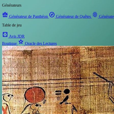
Générateurs
temple_buddhist
explore
fingerprint
Générateur de Panthéon
Générateur de Quêtes
Générate
Table de jeu
casino
Avis JDR
star
Boutique
Oracle des Lectures