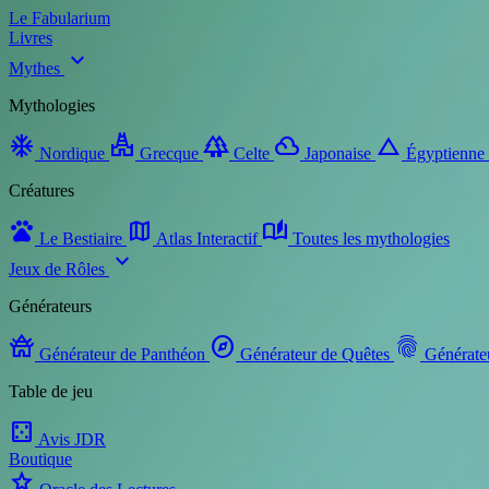
Le Fabularium
Livres
expand_more
Mythes
Mythologies
ac_unit
temple_hindu
forest
filter_drama
change_history
Nordique
Grecque
Celte
Japonaise
Égyptienne
Créatures
pets
map
auto_stories
Le Bestiaire
Atlas Interactif
Toutes les mythologies
expand_more
Jeux de Rôles
Générateurs
temple_buddhist
explore
fingerprint
Générateur de Panthéon
Générateur de Quêtes
Générate
Table de jeu
casino
Avis JDR
Boutique
star