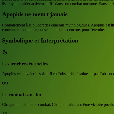
ils croyaient aider activement Rê dans son combat nocturne. Sans le ritue
Apophis ne meurt jamais
Contrairement à la plupart des ennemis mythologiques, Apophis est
i
contenu, combattu, repoussé — encore et encore, pour l'éternité.
Symbolique et Interprétation
dark_mode
Les ténèbres éternelles
Apophis veut avaler le soleil. Il est l'obscurité absolue — pas l'absenc
all_inclusive
Le combat sans fin
Chaque nuit, le même combat. Chaque matin, la même victoire provisoi